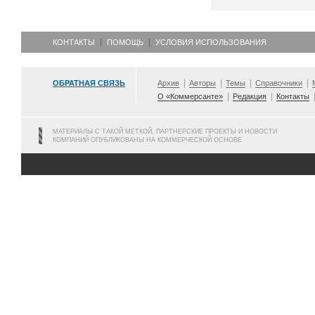
КОНТАКТЫ
ПОМОЩЬ
УСЛОВИЯ ИСПОЛЬЗОВАНИЯ
ОБРАТНАЯ СВЯЗЬ
Архив
Авторы
Темы
Справочники
О «Коммерсанте»
Редакция
Контакты
МАТЕРИАЛЫ С ТАКОЙ МЕТКОЙ, ПАРТНЕРСКИЕ ПРОЕКТЫ И НОВОСТИ
КОМПАНИЙ ОПУБЛИКОВАНЫ НА КОММЕРЧЕСКОЙ ОСНОВЕ