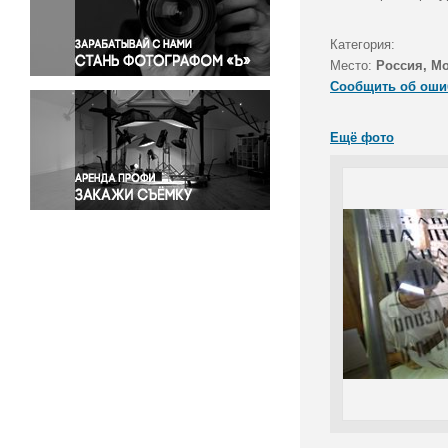
Правосудие
Происшествия и конфликты
Категория:
Религия
Место:
Россия, М
Сообщить об оши
Светская жизнь
Спорт
Ещё фото
Экология
Экономика и бизнес