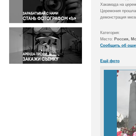
Правосудие
Хакамада на церем
Церемония прошла 
Происшествия и конфликты
демонстрация мюзи
Религия
Светская жизнь
Категория:
Спорт
Место:
Россия, М
Экология
Сообщить об оши
Экономика и бизнес
Ещё фото