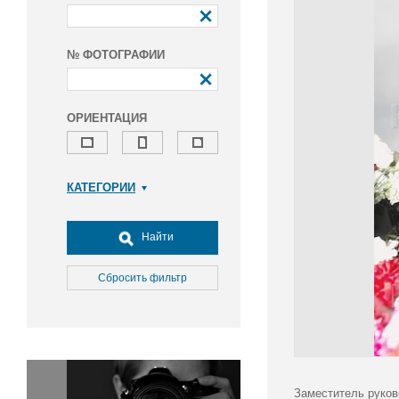
№ ФОТОГРАФИИ
ОРИЕНТАЦИЯ
КАТЕГОРИИ
Армия и ВПК
Досуг, туризм и отдых
Найти
Культура
Медицина
Сбросить фильтр
Наука
Образование
Общество
Окружающая среда
Политика
Заместитель руков