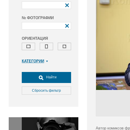
№ ФОТОГРАФИИ
ОРИЕНТАЦИЯ
КАТЕГОРИИ
Армия и ВПК
Досуг, туризм и отдых
Найти
Культура
Медицина
Сбросить фильтр
Наука
Образование
Общество
Окружающая среда
Политика
Автор комиксов фр