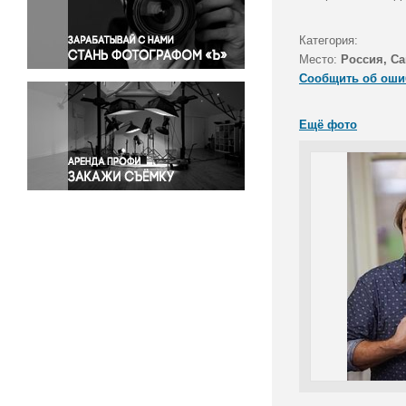
Правосудие
Происшествия и конфликты
Категория:
Религия
Место:
Россия, Са
Сообщить об оши
Светская жизнь
Спорт
Ещё фото
Экология
Экономика и бизнес