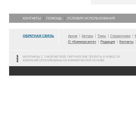
КОНТАКТЫ
ПОМОЩЬ
УСЛОВИЯ ИСПОЛЬЗОВАНИЯ
ОБРАТНАЯ СВЯЗЬ
Архив
Авторы
Темы
Справочники
О «Коммерсанте»
Редакция
Контакты
МАТЕРИАЛЫ С ТАКОЙ МЕТКОЙ, ПАРТНЕРСКИЕ ПРОЕКТЫ И НОВОСТИ
КОМПАНИЙ ОПУБЛИКОВАНЫ НА КОММЕРЧЕСКОЙ ОСНОВЕ