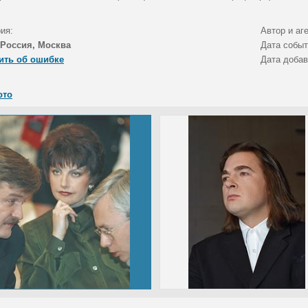
ия:
Автор и аг
Россия, Москва
Дата собы
ить об ошибке
Дата доба
ото