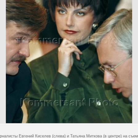
налисты Евгений Киселев (слева) и Татьяна Миткова (в центре) на съем