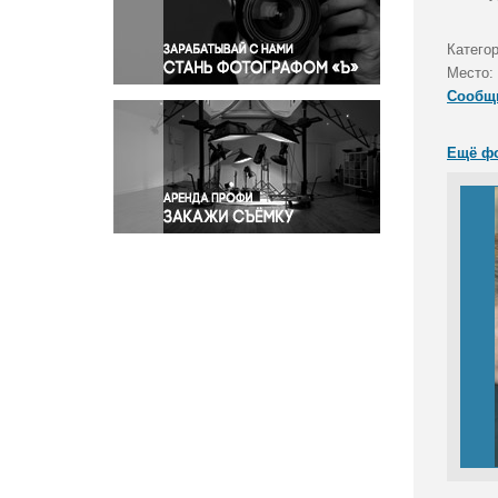
Правосудие
Происшествия и конфликты
Категор
Религия
Место:
Сообщ
Светская жизнь
Спорт
Ещё ф
Экология
Экономика и бизнес