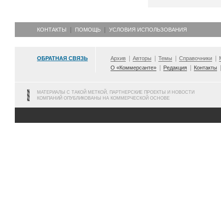
КОНТАКТЫ
ПОМОЩЬ
УСЛОВИЯ ИСПОЛЬЗОВАНИЯ
ОБРАТНАЯ СВЯЗЬ
Архив
Авторы
Темы
Справочники
О «Коммерсанте»
Редакция
Контакты
МАТЕРИАЛЫ С ТАКОЙ МЕТКОЙ, ПАРТНЕРСКИЕ ПРОЕКТЫ И НОВОСТИ
КОМПАНИЙ ОПУБЛИКОВАНЫ НА КОММЕРЧЕСКОЙ ОСНОВЕ