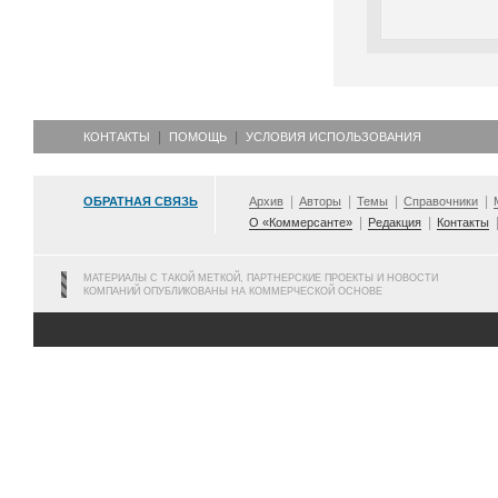
КОНТАКТЫ
ПОМОЩЬ
УСЛОВИЯ ИСПОЛЬЗОВАНИЯ
ОБРАТНАЯ СВЯЗЬ
Архив
Авторы
Темы
Справочники
О «Коммерсанте»
Редакция
Контакты
МАТЕРИАЛЫ С ТАКОЙ МЕТКОЙ, ПАРТНЕРСКИЕ ПРОЕКТЫ И НОВОСТИ
КОМПАНИЙ ОПУБЛИКОВАНЫ НА КОММЕРЧЕСКОЙ ОСНОВЕ