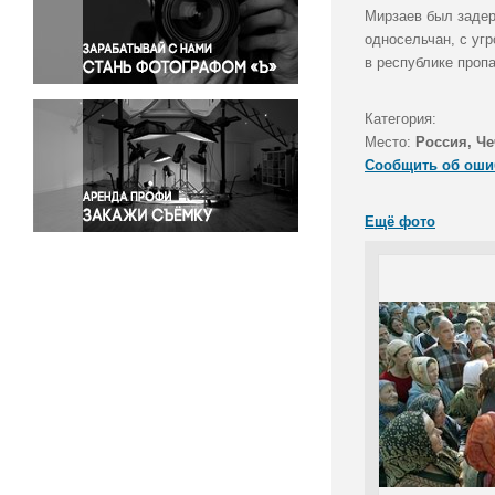
Правосудие
Мирзаев был задер
односельчан, с уг
Происшествия и конфликты
в республике проп
Религия
Светская жизнь
Категория:
Спорт
Место:
Россия, Че
Экология
Сообщить об оши
Экономика и бизнес
Ещё фото