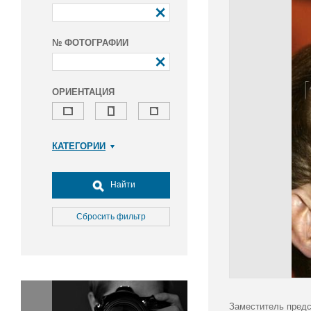
№ ФОТОГРАФИИ
ОРИЕНТАЦИЯ
КАТЕГОРИИ
Армия и ВПК
Досуг, туризм и отдых
Найти
Культура
Медицина
Сбросить фильтр
Наука
Образование
Общество
Окружающая среда
Политика
Заместитель предс