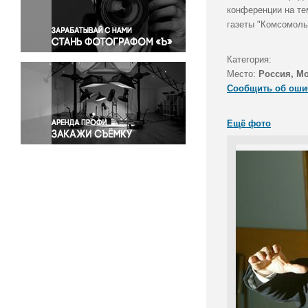
Правосудие
конференции на те
газеты "Комсомоль
Происшествия и конфликты
Религия
Категория:
Светская жизнь
Место:
Россия, М
Спорт
Сообщить об оши
Экология
Экономика и бизнес
Ещё фото