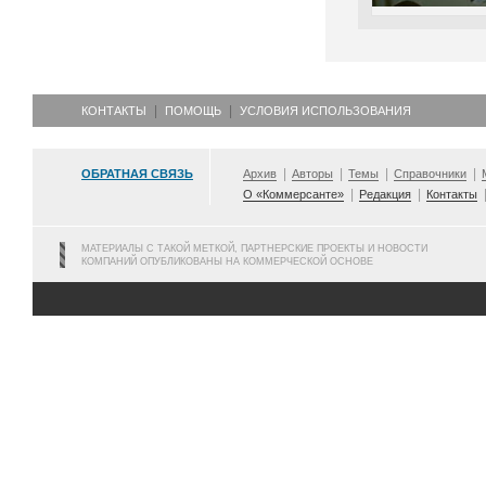
КОНТАКТЫ
ПОМОЩЬ
УСЛОВИЯ ИСПОЛЬЗОВАНИЯ
ОБРАТНАЯ СВЯЗЬ
Архив
Авторы
Темы
Справочники
О «Коммерсанте»
Редакция
Контакты
МАТЕРИАЛЫ С ТАКОЙ МЕТКОЙ, ПАРТНЕРСКИЕ ПРОЕКТЫ И НОВОСТИ
КОМПАНИЙ ОПУБЛИКОВАНЫ НА КОММЕРЧЕСКОЙ ОСНОВЕ