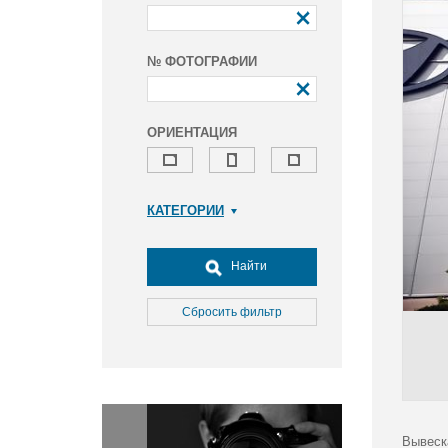
№ ФОТОГРАФИИ
ОРИЕНТАЦИЯ
КАТЕГОРИИ
Армия и ВПК
Досуг, туризм и отдых
Найти
Культура
Медицина
Сбросить фильтр
Наука
Образование
Общество
Окружающая среда
Политика
Вывеск