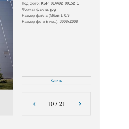
Код фото:
KSP_014492_00152_1
Формат файла:
jpg
Размер файла (Мбайт):
0,9
Размер фото (пикс.):
3008x2008
Купить
10
/
21