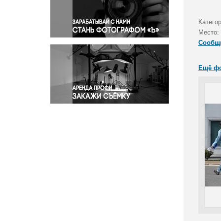
Правосудие
Происшествия и конфликты
Категор
Религия
Место:
Сообщ
Светская жизнь
Спорт
Ещё ф
Экология
Экономика и бизнес