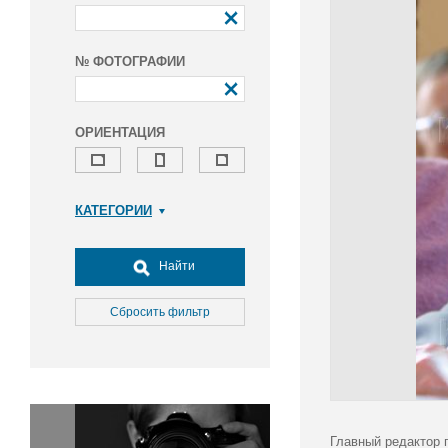
№ ФОТОГРАФИИ
ОРИЕНТАЦИЯ
КАТЕГОРИИ
Армия и ВПК
Досуг, туризм и отдых
Найти
Культура
Медицина
Сбросить фильтр
Наука
Образование
Общество
Окружающая среда
Политика
Главный редактор 