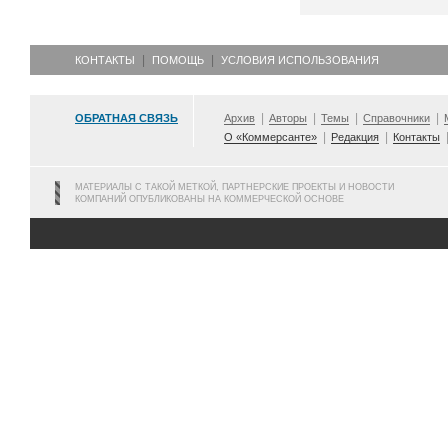
КОНТАКТЫ
ПОМОЩЬ
УСЛОВИЯ ИСПОЛЬЗОВАНИЯ
ОБРАТНАЯ СВЯЗЬ
Архив
Авторы
Темы
Справочники
О «Коммерсанте»
Редакция
Контакты
МАТЕРИАЛЫ С ТАКОЙ МЕТКОЙ, ПАРТНЕРСКИЕ ПРОЕКТЫ И НОВОСТИ
КОМПАНИЙ ОПУБЛИКОВАНЫ НА КОММЕРЧЕСКОЙ ОСНОВЕ