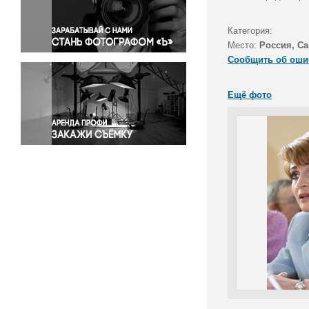
Правосудие
Происшествия и конфликты
Категория:
Религия
Место:
Россия, Са
Сообщить об оши
Светская жизнь
Спорт
Ещё фото
Экология
Экономика и бизнес