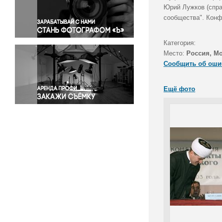
Правосудие
Юрий Лужков (спра
сообщества". Конф
Происшествия и конфликты
Религия
Категория:
Светская жизнь
Место:
Россия, М
Спорт
Сообщить об оши
Экология
Экономика и бизнес
Ещё фото