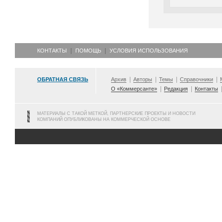
КОНТАКТЫ
ПОМОЩЬ
УСЛОВИЯ ИСПОЛЬЗОВАНИЯ
ОБРАТНАЯ СВЯЗЬ
Архив
Авторы
Темы
Справочники
О «Коммерсанте»
Редакция
Контакты
МАТЕРИАЛЫ С ТАКОЙ МЕТКОЙ, ПАРТНЕРСКИЕ ПРОЕКТЫ И НОВОСТИ
КОМПАНИЙ ОПУБЛИКОВАНЫ НА КОММЕРЧЕСКОЙ ОСНОВЕ