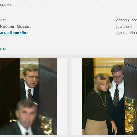
оссии.
ия:
Автор и аг
Россия, Москва
Дата собы
ить об ошибке
Дата доба
ото