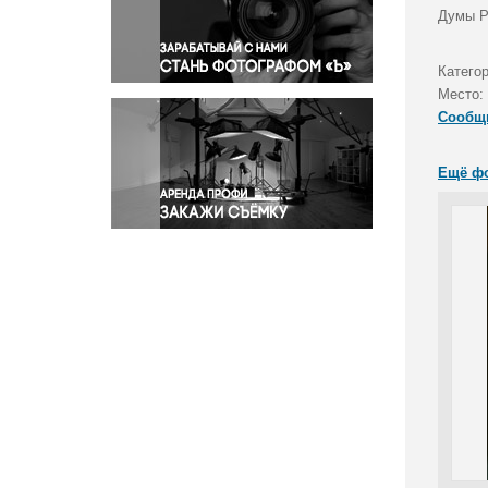
Правосудие
Думы Р
Происшествия и конфликты
Религия
Категор
Место:
Светская жизнь
Сообщ
Спорт
Экология
Ещё ф
Экономика и бизнес