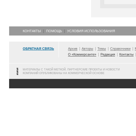
КОНТАКТЫ
ПОМОЩЬ
УСЛОВИЯ ИСПОЛЬЗОВАНИЯ
ОБРАТНАЯ СВЯЗЬ
Архив
Авторы
Темы
Справочники
О «Коммерсанте»
Редакция
Контакты
МАТЕРИАЛЫ С ТАКОЙ МЕТКОЙ, ПАРТНЕРСКИЕ ПРОЕКТЫ И НОВОСТИ
КОМПАНИЙ ОПУБЛИКОВАНЫ НА КОММЕРЧЕСКОЙ ОСНОВЕ