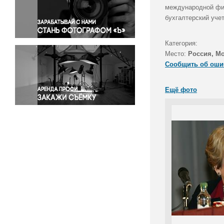
Правосудие
международной фин
бухгалтерский учет
Происшествия и конфликты
Религия
Категория:
Светская жизнь
Место:
Россия, М
Спорт
Сообщить об оши
Экология
Экономика и бизнес
Ещё фото