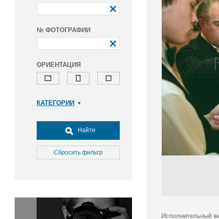
№ ФОТОГРАФИИ
ОРИЕНТАЦИЯ
КАТЕГОРИИ
Армия и ВПК
Досуг, туризм и отдых
Найти
Культура
Медицина
Сбросить фильтр
Наука
Образование
Общество
Окружающая среда
Политика
Исполнительный ви