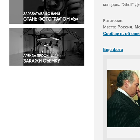
Правосудие
концерна "Shell" 
Происшествия и конфликты
Религия
Категория:
Место:
Россия, М
Светская жизнь
Сообщить об оши
Спорт
Экология
Ещё фото
Экономика и бизнес