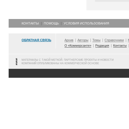
КОНТАКТЫ
ПОМОЩЬ
УСЛОВИЯ ИСПОЛЬЗОВАНИЯ
ОБРАТНАЯ СВЯЗЬ
Архив
Авторы
Темы
Справочники
О «Коммерсанте»
Редакция
Контакты
МАТЕРИАЛЫ С ТАКОЙ МЕТКОЙ, ПАРТНЕРСКИЕ ПРОЕКТЫ И НОВОСТИ
КОМПАНИЙ ОПУБЛИКОВАНЫ НА КОММЕРЧЕСКОЙ ОСНОВЕ