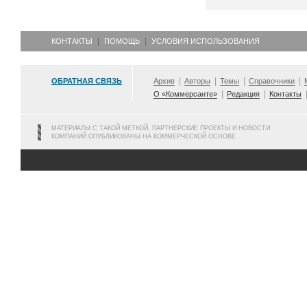
КОНТАКТЫ
ПОМОЩЬ
УСЛОВИЯ ИСПОЛЬЗОВАНИЯ
ОБРАТНАЯ СВЯЗЬ
Архив
Авторы
Темы
Справочники
О «Коммерсанте»
Редакция
Контакты
МАТЕРИАЛЫ С ТАКОЙ МЕТКОЙ, ПАРТНЕРСКИЕ ПРОЕКТЫ И НОВОСТИ
КОМПАНИЙ ОПУБЛИКОВАНЫ НА КОММЕРЧЕСКОЙ ОСНОВЕ