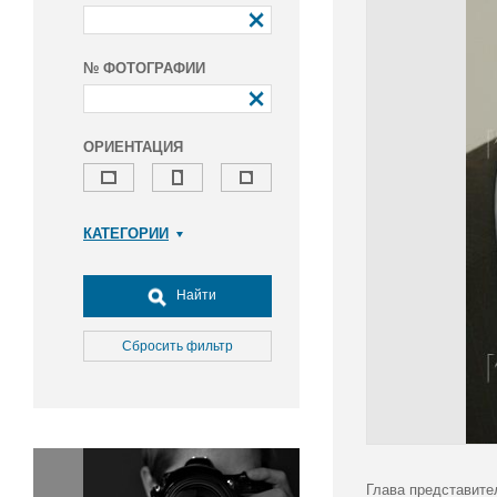
№ ФОТОГРАФИИ
ОРИЕНТАЦИЯ
КАТЕГОРИИ
Армия и ВПК
Досуг, туризм и отдых
Найти
Культура
Медицина
Сбросить фильтр
Наука
Образование
Общество
Окружающая среда
Политика
Глава представите