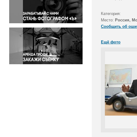
Правосудие
Происшествия и конфликты
Категория:
Религия
Место:
Россия, М
Сообщить об оши
Светская жизнь
Спорт
Ещё фото
Экология
Экономика и бизнес