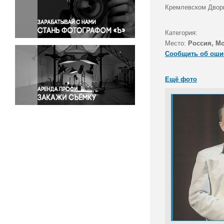
Правосудие
Кремлевском Двор
Происшествия и конфликты
Религия
Категория:
Место:
Россия, М
Светская жизнь
Сообщить об оши
Спорт
Экология
Ещё фото
Экономика и бизнес