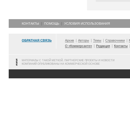
КОНТАКТЫ
ПОМОЩЬ
УСЛОВИЯ ИСПОЛЬЗОВАНИЯ
ОБРАТНАЯ СВЯЗЬ
Архив
Авторы
Темы
Справочники
О «Коммерсанте»
Редакция
Контакты
МАТЕРИАЛЫ С ТАКОЙ МЕТКОЙ, ПАРТНЕРСКИЕ ПРОЕКТЫ И НОВОСТИ
КОМПАНИЙ ОПУБЛИКОВАНЫ НА КОММЕРЧЕСКОЙ ОСНОВЕ