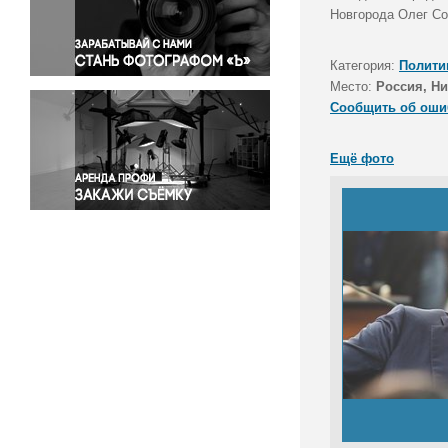
Правосудие
Новгорода Олег Со
Происшествия и конфликты
Религия
Категория:
Полити
Место:
Россия, Н
Светская жизнь
Сообщить об оши
Спорт
Экология
Ещё фото
Экономика и бизнес