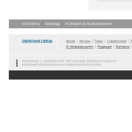
КОНТАКТЫ
ПОМОЩЬ
УСЛОВИЯ ИСПОЛЬЗОВАНИЯ
ОБРАТНАЯ СВЯЗЬ
Архив
Авторы
Темы
Справочники
О «Коммерсанте»
Редакция
Контакты
МАТЕРИАЛЫ С ТАКОЙ МЕТКОЙ, ПАРТНЕРСКИЕ ПРОЕКТЫ И НОВОСТИ
КОМПАНИЙ ОПУБЛИКОВАНЫ НА КОММЕРЧЕСКОЙ ОСНОВЕ