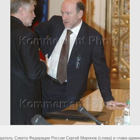
датель Совета Федерации России Сергей Миронов (слева) и глава адми