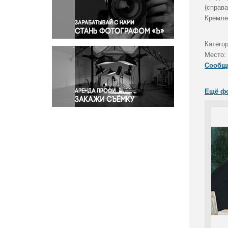
Правосудие
(справ
Кремле
Происшествия и конфликты
Религия
Категор
Светская жизнь
Место:
Спорт
Сообщ
Экология
Экономика и бизнес
Ещё ф