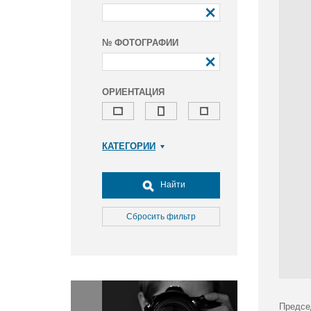
№ ФОТОГРАФИИ
ОРИЕНТАЦИЯ
КАТЕГОРИИ
Армия и ВПК
Досуг, туризм и отдых
Найти
Культура
Медицина
Сбросить фильтр
Наука
Образование
Общество
Окружающая среда
Политика
Предсе