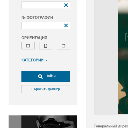
№ ФОТОГРАФИИ
ОРИЕНТАЦИЯ
КАТЕГОРИИ
Армия и ВПК
Досуг, туризм и отдых
Найти
Культура
Медицина
Сбросить фильтр
Наука
Образование
Общество
Окружающая среда
Политика
Генеральный дирек