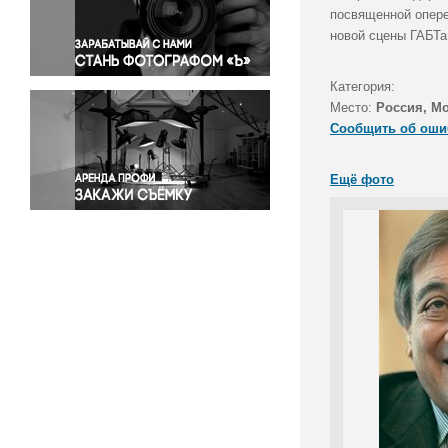
Правосудие
посвященной опере
новой сцены ГАБТа
Происшествия и конфликты
Религия
Категория:
Светская жизнь
Место:
Россия, М
Спорт
Сообщить об оши
Экология
Экономика и бизнес
Ещё фото