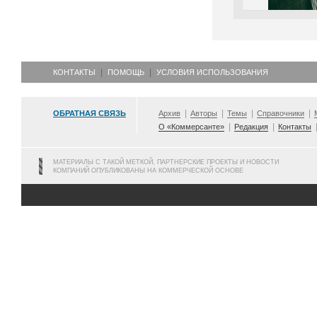
КОНТАКТЫ
ПОМОЩЬ
УСЛОВИЯ ИСПОЛЬЗОВАНИЯ
ОБРАТНАЯ СВЯЗЬ
Архив
Авторы
Темы
Справочники
О «Коммерсанте»
Редакция
Контакты
МАТЕРИАЛЫ С ТАКОЙ МЕТКОЙ, ПАРТНЕРСКИЕ ПРОЕКТЫ И НОВОСТИ
КОМПАНИЙ ОПУБЛИКОВАНЫ НА КОММЕРЧЕСКОЙ ОСНОВЕ