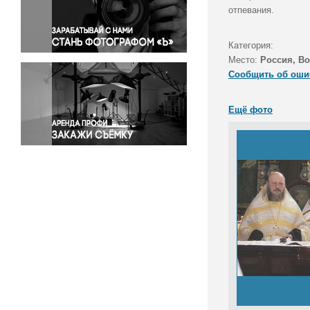
Правосудие
отпевания.
Происшествия и конфликты
Религия
Категория:
Место:
Россия, В
Светская жизнь
Сообщить об оши
Спорт
Экология
Ещё фото
Экономика и бизнес