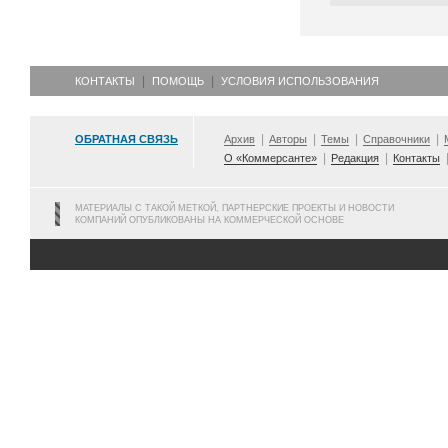
КОНТАКТЫ
ПОМОЩЬ
УСЛОВИЯ ИСПОЛЬЗОВАНИЯ
ОБРАТНАЯ СВЯЗЬ
Архив
Авторы
Темы
Справочники
О «Коммерсанте»
Редакция
Контакты
МАТЕРИАЛЫ С ТАКОЙ МЕТКОЙ, ПАРТНЕРСКИЕ ПРОЕКТЫ И НОВОСТИ
КОМПАНИЙ ОПУБЛИКОВАНЫ НА КОММЕРЧЕСКОЙ ОСНОВЕ