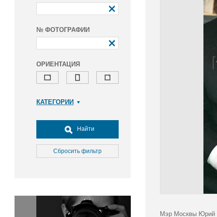
№ ФОТОГРАФИИ
ОРИЕНТАЦИЯ
КАТЕГОРИИ
Армия и ВПК
Досуг, туризм и отдых
Найти
Культура
Медицина
Сбросить фильтр
Наука
Образование
Общество
Окружающая среда
Политика
Мэр Москвы Юрий Л