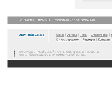
КОНТАКТЫ
ПОМОЩЬ
УСЛОВИЯ ИСПОЛЬЗОВАНИЯ
ОБРАТНАЯ СВЯЗЬ
Архив
Авторы
Темы
Справочники
О «Коммерсанте»
Редакция
Контакты
МАТЕРИАЛЫ С ТАКОЙ МЕТКОЙ, ПАРТНЕРСКИЕ ПРОЕКТЫ И НОВОСТИ
КОМПАНИЙ ОПУБЛИКОВАНЫ НА КОММЕРЧЕСКОЙ ОСНОВЕ