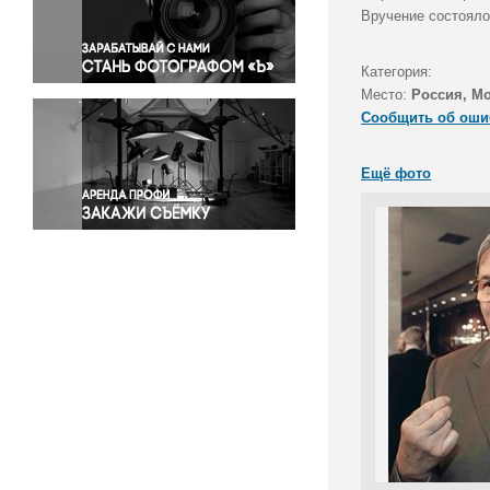
Правосудие
Вручение состояло
Происшествия и конфликты
Религия
Категория:
Место:
Россия, М
Светская жизнь
Сообщить об оши
Спорт
Экология
Ещё фото
Экономика и бизнес