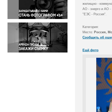
Правосудие
жилищно - коммуна
АО - энерго и АО 
Происшествия и конфликты
"ЕЭС - Россия".
Религия
Светская жизнь
Категория:
Спорт
Место:
Россия, М
Экология
Сообщить об оши
Экономика и бизнес
Ещё фото