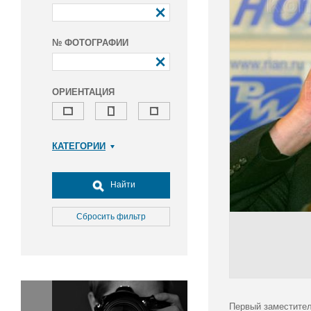
№ ФОТОГРАФИИ
ОРИЕНТАЦИЯ
КАТЕГОРИИ
Армия и ВПК
Досуг, туризм и отдых
Найти
Культура
Медицина
Сбросить фильтр
Наука
Образование
Общество
Окружающая среда
Политика
Первый заместител