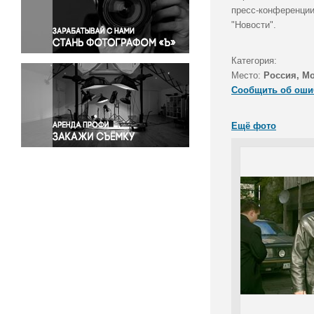
Правосудие
пресс-конференции
"Новости".
Происшествия и конфликты
Религия
Категория:
Светская жизнь
Место:
Россия, М
Спорт
Сообщить об оши
Экология
Экономика и бизнес
Ещё фото