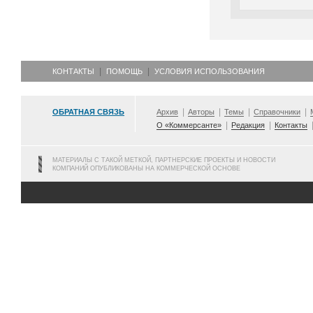
КОНТАКТЫ
ПОМОЩЬ
УСЛОВИЯ ИСПОЛЬЗОВАНИЯ
ОБРАТНАЯ СВЯЗЬ
Архив
Авторы
Темы
Справочники
О «Коммерсанте»
Редакция
Контакты
МАТЕРИАЛЫ С ТАКОЙ МЕТКОЙ, ПАРТНЕРСКИЕ ПРОЕКТЫ И НОВОСТИ
КОМПАНИЙ ОПУБЛИКОВАНЫ НА КОММЕРЧЕСКОЙ ОСНОВЕ