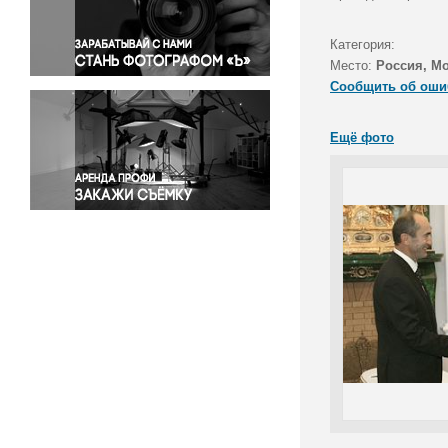
Правосудие
Происшествия и конфликты
Категория:
Религия
Место:
Россия, М
Сообщить об оши
Светская жизнь
Спорт
Ещё фото
Экология
Экономика и бизнес