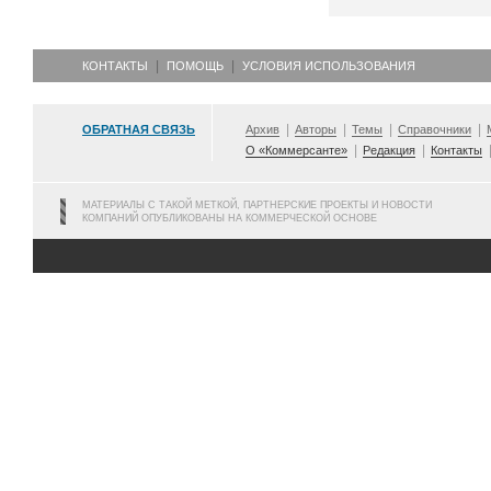
КОНТАКТЫ
ПОМОЩЬ
УСЛОВИЯ ИСПОЛЬЗОВАНИЯ
ОБРАТНАЯ СВЯЗЬ
Архив
Авторы
Темы
Справочники
О «Коммерсанте»
Редакция
Контакты
МАТЕРИАЛЫ С ТАКОЙ МЕТКОЙ, ПАРТНЕРСКИЕ ПРОЕКТЫ И НОВОСТИ
КОМПАНИЙ ОПУБЛИКОВАНЫ НА КОММЕРЧЕСКОЙ ОСНОВЕ