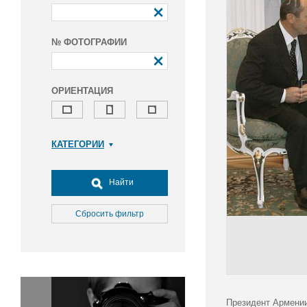
№ ФОТОГРАФИИ
ОРИЕНТАЦИЯ
КАТЕГОРИИ
Армия и ВПК
Досуг, туризм и отдых
Найти
Культура
Медицина
Сбросить фильтр
Наука
Образование
Общество
Окружающая среда
Политика
Президент Армении