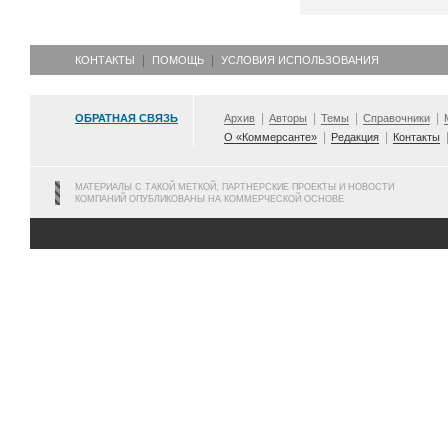
КОНТАКТЫ
ПОМОЩЬ
УСЛОВИЯ ИСПОЛЬЗОВАНИЯ
ОБРАТНАЯ СВЯЗЬ
Архив
Авторы
Темы
Справочники
О «Коммерсанте»
Редакция
Контакты
МАТЕРИАЛЫ С ТАКОЙ МЕТКОЙ, ПАРТНЕРСКИЕ ПРОЕКТЫ И НОВОСТИ
КОМПАНИЙ ОПУБЛИКОВАНЫ НА КОММЕРЧЕСКОЙ ОСНОВЕ