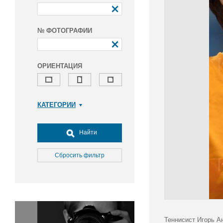
№ ФОТОГРАФИИ
ОРИЕНТАЦИЯ
КАТЕГОРИИ
Армия и ВПК
Досуг, туризм и отдых
Найти
Культура
Медицина
Сбросить фильтр
Наука
Образование
Общество
Окружающая среда
Политика
Теннисист Игорь А