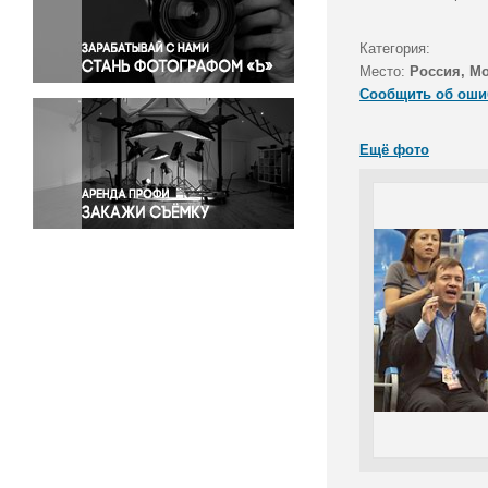
Правосудие
Происшествия и конфликты
Категория:
Религия
Место:
Россия, М
Сообщить об оши
Светская жизнь
Спорт
Ещё фото
Экология
Экономика и бизнес