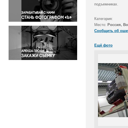
Правосудие
подъемниках.
Происшествия и конфликты
Религия
Категория:
Место:
Россия, В
Светская жизнь
Сообщить об оши
Спорт
Экология
Ещё фото
Экономика и бизнес