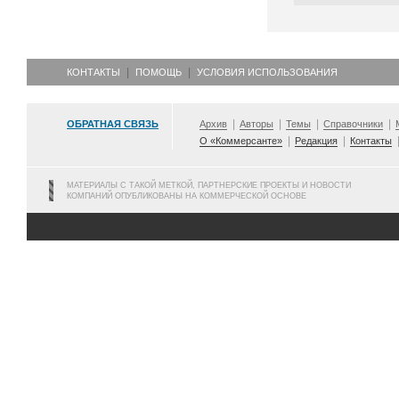
КОНТАКТЫ
ПОМОЩЬ
УСЛОВИЯ ИСПОЛЬЗОВАНИЯ
ОБРАТНАЯ СВЯЗЬ
Архив
Авторы
Темы
Справочники
О «Коммерсанте»
Редакция
Контакты
МАТЕРИАЛЫ С ТАКОЙ МЕТКОЙ, ПАРТНЕРСКИЕ ПРОЕКТЫ И НОВОСТИ
КОМПАНИЙ ОПУБЛИКОВАНЫ НА КОММЕРЧЕСКОЙ ОСНОВЕ