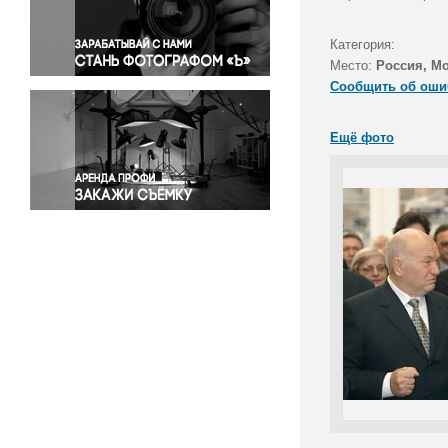
Правосудие
Происшествия и конфликты
Категория:
Религия
Место:
Россия, М
Сообщить об оши
Светская жизнь
Спорт
Ещё фото
Экология
Экономика и бизнес