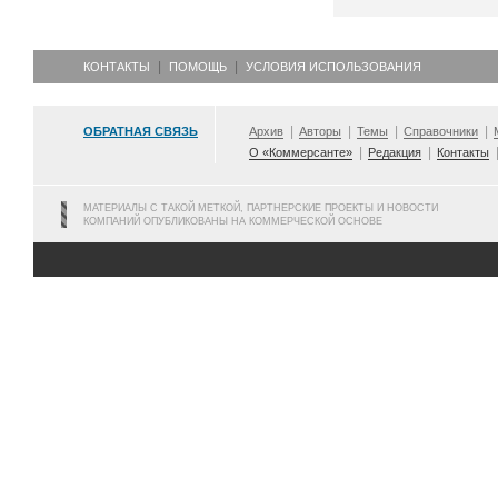
КОНТАКТЫ
ПОМОЩЬ
УСЛОВИЯ ИСПОЛЬЗОВАНИЯ
ОБРАТНАЯ СВЯЗЬ
Архив
Авторы
Темы
Справочники
О «Коммерсанте»
Редакция
Контакты
МАТЕРИАЛЫ С ТАКОЙ МЕТКОЙ, ПАРТНЕРСКИЕ ПРОЕКТЫ И НОВОСТИ
КОМПАНИЙ ОПУБЛИКОВАНЫ НА КОММЕРЧЕСКОЙ ОСНОВЕ