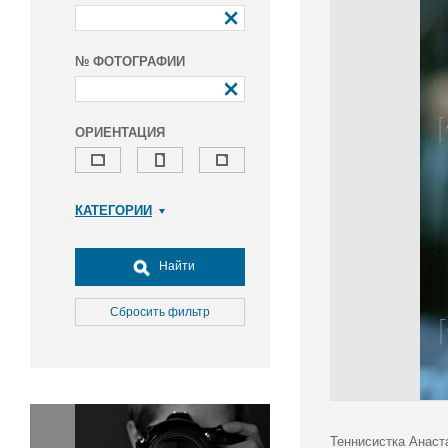
№ ФОТОГРАФИИ
ОРИЕНТАЦИЯ
КАТЕГОРИИ
Армия и ВПК
Досуг, туризм и отдых
Найти
Культура
Медицина
Сбросить фильтр
Наука
Образование
Общество
Окружающая среда
Политика
Теннисистка Анаст