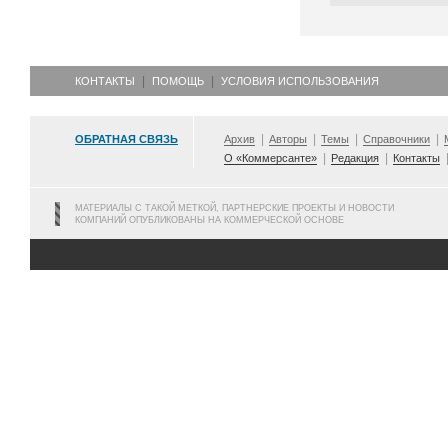
КОНТАКТЫ
ПОМОЩЬ
УСЛОВИЯ ИСПОЛЬЗОВАНИЯ
ОБРАТНАЯ СВЯЗЬ
Архив
Авторы
Темы
Справочники
О «Коммерсанте»
Редакция
Контакты
МАТЕРИАЛЫ С ТАКОЙ МЕТКОЙ, ПАРТНЕРСКИЕ ПРОЕКТЫ И НОВОСТИ
КОМПАНИЙ ОПУБЛИКОВАНЫ НА КОММЕРЧЕСКОЙ ОСНОВЕ