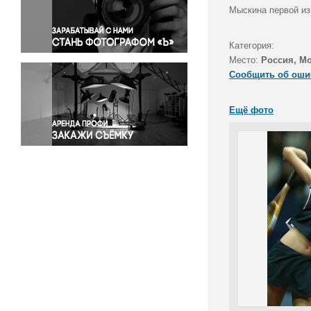
Правосудие
Мыскина первой из
Происшествия и конфликты
Религия
Категория:
Место:
Россия, М
Светская жизнь
Сообщить об оши
Спорт
Экология
Ещё фото
Экономика и бизнес