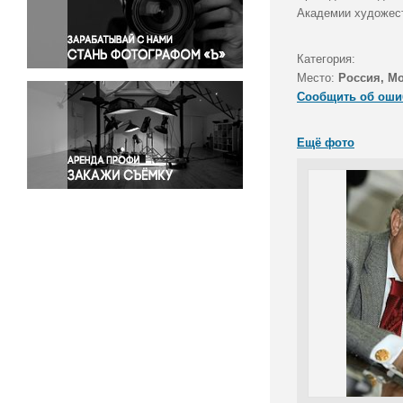
Правосудие
Академии художест
Происшествия и конфликты
Религия
Категория:
Место:
Россия, М
Светская жизнь
Сообщить об оши
Спорт
Экология
Ещё фото
Экономика и бизнес