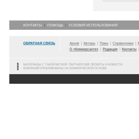
КОНТАКТЫ
ПОМОЩЬ
УСЛОВИЯ ИСПОЛЬЗОВАНИЯ
ОБРАТНАЯ СВЯЗЬ
Архив
Авторы
Темы
Справочники
О «Коммерсанте»
Редакция
Контакты
МАТЕРИАЛЫ С ТАКОЙ МЕТКОЙ, ПАРТНЕРСКИЕ ПРОЕКТЫ И НОВОСТИ
КОМПАНИЙ ОПУБЛИКОВАНЫ НА КОММЕРЧЕСКОЙ ОСНОВЕ