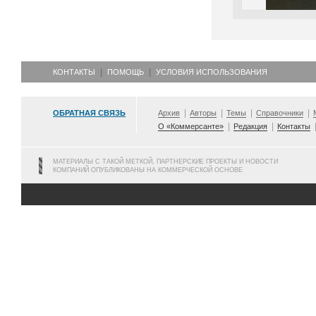
КОНТАКТЫ
ПОМОЩЬ
УСЛОВИЯ ИСПОЛЬЗОВАНИЯ
ОБРАТНАЯ СВЯЗЬ
Архив
Авторы
Темы
Справочники
О «Коммерсанте»
Редакция
Контакты
МАТЕРИАЛЫ С ТАКОЙ МЕТКОЙ, ПАРТНЕРСКИЕ ПРОЕКТЫ И НОВОСТИ
КОМПАНИЙ ОПУБЛИКОВАНЫ НА КОММЕРЧЕСКОЙ ОСНОВЕ