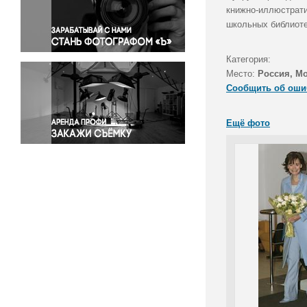
Правосудие
книжно-иллюстрати
школьных библиоте
Происшествия и конфликты
Религия
Категория:
Светская жизнь
Место:
Россия, М
Спорт
Сообщить об оши
Экология
Экономика и бизнес
Ещё фото