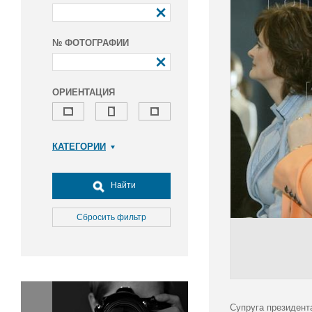
№ ФОТОГРАФИИ
ОРИЕНТАЦИЯ
КАТЕГОРИИ
Армия и ВПК
Досуг, туризм и отдых
Найти
Культура
Медицина
Сбросить фильтр
Наука
Образование
Общество
Окружающая среда
Политика
Супруга президент