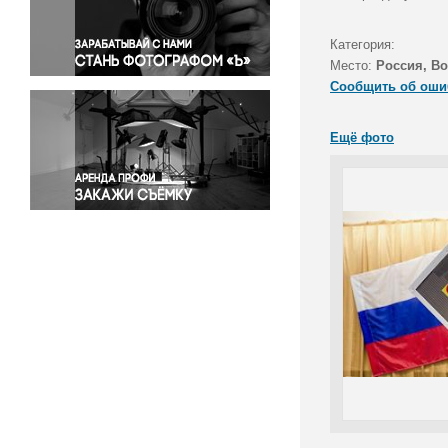
Правосудие
Происшествия и конфликты
Категория:
Религия
Место:
Россия, В
Сообщить об оши
Светская жизнь
Спорт
Ещё фото
Экология
Экономика и бизнес