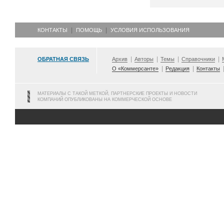
КОНТАКТЫ
ПОМОЩЬ
УСЛОВИЯ ИСПОЛЬЗОВАНИЯ
ОБРАТНАЯ СВЯЗЬ
Архив
Авторы
Темы
Справочники
О «Коммерсанте»
Редакция
Контакты
МАТЕРИАЛЫ С ТАКОЙ МЕТКОЙ, ПАРТНЕРСКИЕ ПРОЕКТЫ И НОВОСТИ
КОМПАНИЙ ОПУБЛИКОВАНЫ НА КОММЕРЧЕСКОЙ ОСНОВЕ