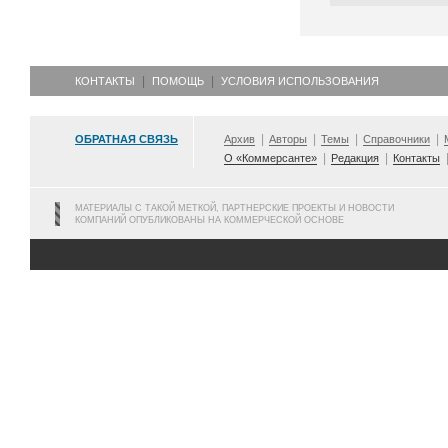
КОНТАКТЫ
ПОМОЩЬ
УСЛОВИЯ ИСПОЛЬЗОВАНИЯ
ОБРАТНАЯ СВЯЗЬ
Архив
Авторы
Темы
Справочники
О «Коммерсанте»
Редакция
Контакты
МАТЕРИАЛЫ С ТАКОЙ МЕТКОЙ, ПАРТНЕРСКИЕ ПРОЕКТЫ И НОВОСТИ
КОМПАНИЙ ОПУБЛИКОВАНЫ НА КОММЕРЧЕСКОЙ ОСНОВЕ