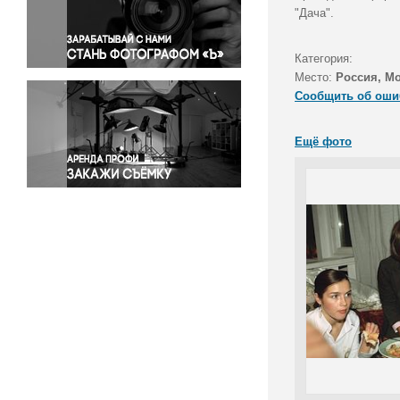
Правосудие
"Дача".
Происшествия и конфликты
Религия
Категория:
Место:
Россия, М
Светская жизнь
Сообщить об оши
Спорт
Экология
Ещё фото
Экономика и бизнес