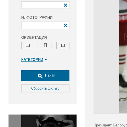
№ ФОТОГРАФИИ
ОРИЕНТАЦИЯ
КАТЕГОРИИ
Армия и ВПК
Досуг, туризм и отдых
Найти
Культура
Медицина
Сбросить фильтр
Наука
Образование
Общество
Окружающая среда
Политика
Президент Белорус