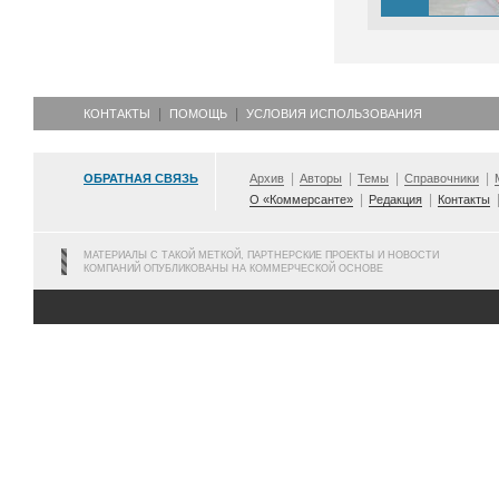
КОНТАКТЫ
ПОМОЩЬ
УСЛОВИЯ ИСПОЛЬЗОВАНИЯ
ОБРАТНАЯ СВЯЗЬ
Архив
Авторы
Темы
Справочники
О «Коммерсанте»
Редакция
Контакты
МАТЕРИАЛЫ С ТАКОЙ МЕТКОЙ, ПАРТНЕРСКИЕ ПРОЕКТЫ И НОВОСТИ
КОМПАНИЙ ОПУБЛИКОВАНЫ НА КОММЕРЧЕСКОЙ ОСНОВЕ