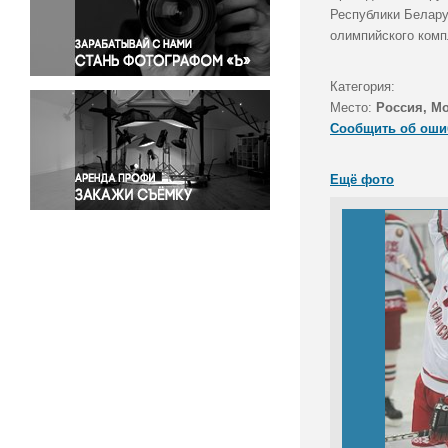
Правосудие
Республики Белару
олимпийского комп
Происшествия и конфликты
Религия
Категория:
Светская жизнь
Место:
Россия, М
Спорт
Сообщить об оши
Экология
Экономика и бизнес
Ещё фото