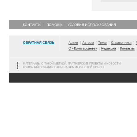
КОНТАКТЫ
ПОМОЩЬ
УСЛОВИЯ ИСПОЛЬЗОВАНИЯ
ОБРАТНАЯ СВЯЗЬ
Архив
Авторы
Темы
Справочники
О «Коммерсанте»
Редакция
Контакты
МАТЕРИАЛЫ С ТАКОЙ МЕТКОЙ, ПАРТНЕРСКИЕ ПРОЕКТЫ И НОВОСТИ
КОМПАНИЙ ОПУБЛИКОВАНЫ НА КОММЕРЧЕСКОЙ ОСНОВЕ