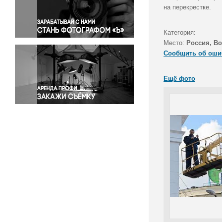
Правосудие
на перекрестке.
Происшествия и конфликты
Религия
Категория:
Место:
Россия, В
Светская жизнь
Сообщить об оши
Спорт
Экология
Ещё фото
Экономика и бизнес