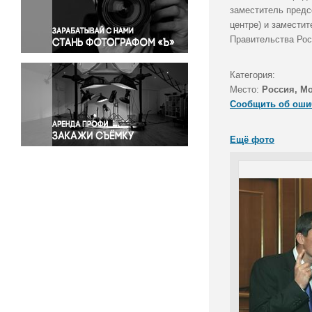
Правосудие
заместитель предс
центре) и замести
Происшествия и конфликты
Правительства Рос
Религия
Светская жизнь
Категория:
Спорт
Место:
Россия, М
Экология
Сообщить об оши
Экономика и бизнес
Ещё фото