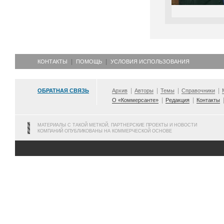
КОНТАКТЫ
ПОМОЩЬ
УСЛОВИЯ ИСПОЛЬЗОВАНИЯ
ОБРАТНАЯ СВЯЗЬ
Архив
Авторы
Темы
Справочники
О «Коммерсанте»
Редакция
Контакты
МАТЕРИАЛЫ С ТАКОЙ МЕТКОЙ, ПАРТНЕРСКИЕ ПРОЕКТЫ И НОВОСТИ
КОМПАНИЙ ОПУБЛИКОВАНЫ НА КОММЕРЧЕСКОЙ ОСНОВЕ