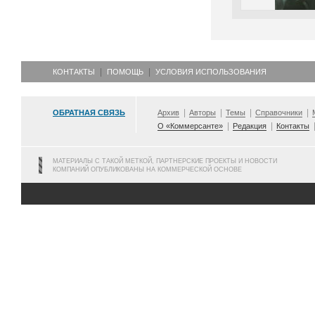
КОНТАКТЫ
ПОМОЩЬ
УСЛОВИЯ ИСПОЛЬЗОВАНИЯ
ОБРАТНАЯ СВЯЗЬ
Архив
Авторы
Темы
Справочники
О «Коммерсанте»
Редакция
Контакты
МАТЕРИАЛЫ С ТАКОЙ МЕТКОЙ, ПАРТНЕРСКИЕ ПРОЕКТЫ И НОВОСТИ
КОМПАНИЙ ОПУБЛИКОВАНЫ НА КОММЕРЧЕСКОЙ ОСНОВЕ