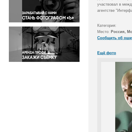
Правосудие
участвовал в межд
агентстве "Интерфа
Происшествия и конфликты
Религия
Категория:
Светская жизнь
Место:
Россия, М
Спорт
Сообщить об оши
Экология
Экономика и бизнес
Ещё фото