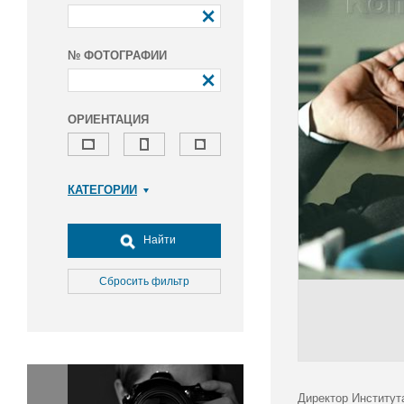
№ ФОТОГРАФИИ
ОРИЕНТАЦИЯ
КАТЕГОРИИ
Армия и ВПК
Досуг, туризм и отдых
Найти
Культура
Медицина
Сбросить фильтр
Наука
Образование
Общество
Окружающая среда
Политика
Директор Институт