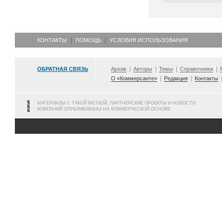
КОНТАКТЫ
ПОМОЩЬ
УСЛОВИЯ ИСПОЛЬЗОВАНИЯ
ОБРАТНАЯ СВЯЗЬ
Архив
Авторы
Темы
Справочники
О «Коммерсанте»
Редакция
Контакты
МАТЕРИАЛЫ С ТАКОЙ МЕТКОЙ, ПАРТНЕРСКИЕ ПРОЕКТЫ И НОВОСТИ
КОМПАНИЙ ОПУБЛИКОВАНЫ НА КОММЕРЧЕСКОЙ ОСНОВЕ