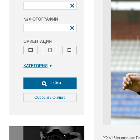
№ ФОТОГРАФИИ
ОРИЕНТАЦИЯ
КАТЕГОРИИ
Армия и ВПК
Досуг, туризм и отдых
Найти
Культура
Медицина
Сбросить фильтр
Наука
Образование
Общество
Окружающая среда
Политика
XXVI Чемпионат Ро