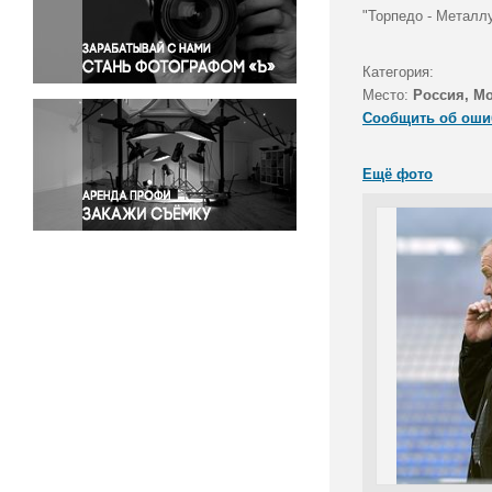
Правосудие
"Торпедо - Металлу
Происшествия и конфликты
Религия
Категория:
Место:
Россия, Мо
Светская жизнь
Сообщить об оши
Спорт
Экология
Ещё фото
Экономика и бизнес