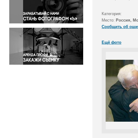
Правосудие
Происшествия и конфликты
Категория:
Религия
Место:
Россия, М
Сообщить об оши
Светская жизнь
Спорт
Ещё фото
Экология
Экономика и бизнес