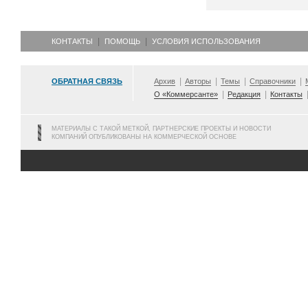
КОНТАКТЫ
ПОМОЩЬ
УСЛОВИЯ ИСПОЛЬЗОВАНИЯ
ОБРАТНАЯ СВЯЗЬ
Архив
Авторы
Темы
Справочники
О «Коммерсанте»
Редакция
Контакты
МАТЕРИАЛЫ С ТАКОЙ МЕТКОЙ, ПАРТНЕРСКИЕ ПРОЕКТЫ И НОВОСТИ
КОМПАНИЙ ОПУБЛИКОВАНЫ НА КОММЕРЧЕСКОЙ ОСНОВЕ