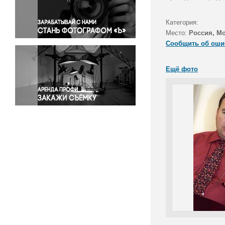
Правосудие
Происшествия и конфликты
Категория:
Религия
Место:
Россия, М
Сообщить об оши
Светская жизнь
Спорт
Ещё фото
Экология
Экономика и бизнес