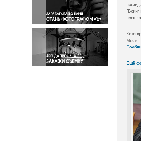
Правосудие
президе
"Боинг
Происшествия и конфликты
прошла
Религия
Светская жизнь
Категор
Спорт
Место:
Экология
Сообщ
Экономика и бизнес
Ещё ф