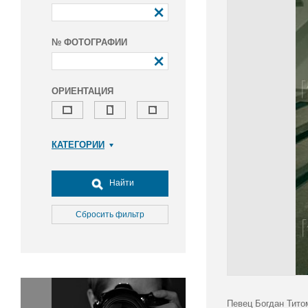
№ ФОТОГРАФИИ
ОРИЕНТАЦИЯ
КАТЕГОРИИ
Армия и ВПК
Досуг, туризм и отдых
Найти
Культура
Медицина
Сбросить фильтр
Наука
Образование
Общество
Окружающая среда
Политика
Певец Богдан Тито