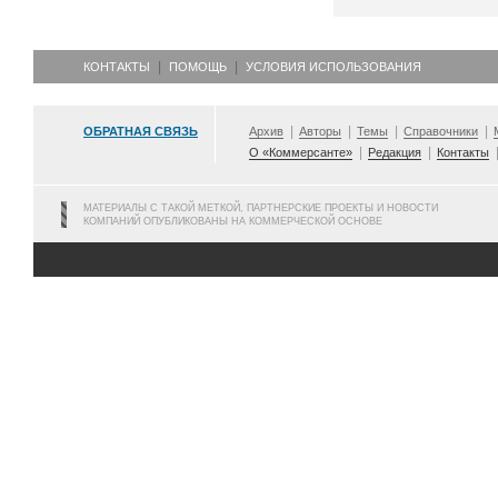
КОНТАКТЫ
ПОМОЩЬ
УСЛОВИЯ ИСПОЛЬЗОВАНИЯ
ОБРАТНАЯ СВЯЗЬ
Архив
Авторы
Темы
Справочники
О «Коммерсанте»
Редакция
Контакты
МАТЕРИАЛЫ С ТАКОЙ МЕТКОЙ, ПАРТНЕРСКИЕ ПРОЕКТЫ И НОВОСТИ
КОМПАНИЙ ОПУБЛИКОВАНЫ НА КОММЕРЧЕСКОЙ ОСНОВЕ