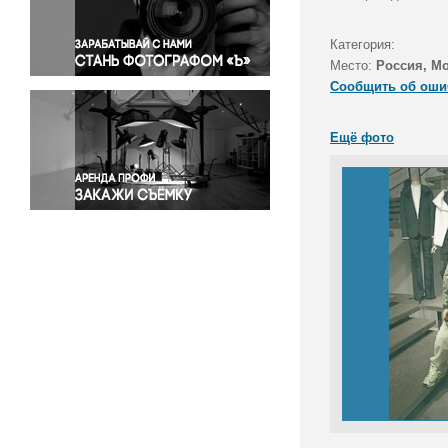
Правосудие
Происшествия и конфликты
Категория:
Религия
Место:
Россия, М
Сообщить об оши
Светская жизнь
Спорт
Ещё фото
Экология
Экономика и бизнес