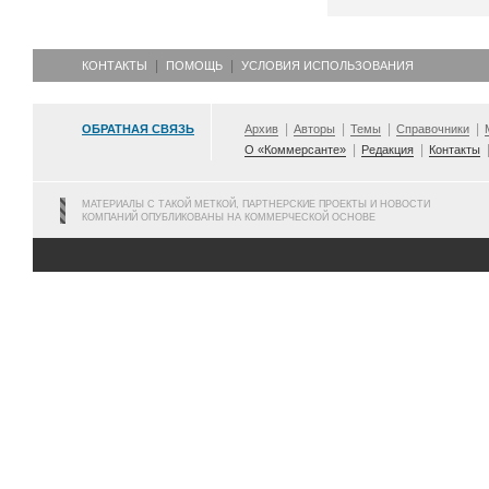
КОНТАКТЫ
ПОМОЩЬ
УСЛОВИЯ ИСПОЛЬЗОВАНИЯ
ОБРАТНАЯ СВЯЗЬ
Архив
Авторы
Темы
Справочники
О «Коммерсанте»
Редакция
Контакты
МАТЕРИАЛЫ С ТАКОЙ МЕТКОЙ, ПАРТНЕРСКИЕ ПРОЕКТЫ И НОВОСТИ
КОМПАНИЙ ОПУБЛИКОВАНЫ НА КОММЕРЧЕСКОЙ ОСНОВЕ