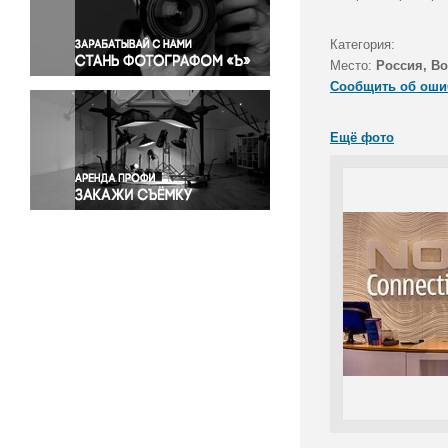
Правосудие
Происшествия и конфликты
Категория:
Религия
Место:
Россия, В
Сообщить об оши
Светская жизнь
Спорт
Ещё фото
Экология
Экономика и бизнес