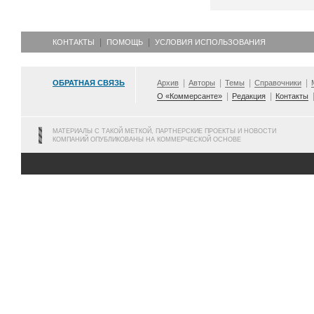
КОНТАКТЫ
ПОМОЩЬ
УСЛОВИЯ ИСПОЛЬЗОВАНИЯ
ОБРАТНАЯ СВЯЗЬ
Архив
Авторы
Темы
Справочники
О «Коммерсанте»
Редакция
Контакты
МАТЕРИАЛЫ С ТАКОЙ МЕТКОЙ, ПАРТНЕРСКИЕ ПРОЕКТЫ И НОВОСТИ
КОМПАНИЙ ОПУБЛИКОВАНЫ НА КОММЕРЧЕСКОЙ ОСНОВЕ