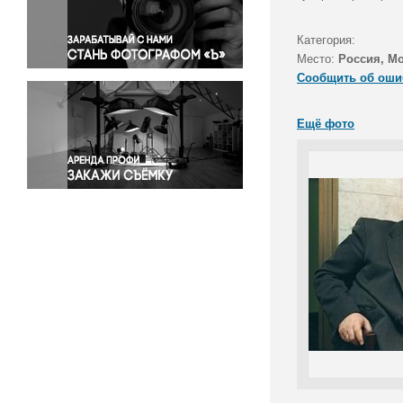
Правосудие
Происшествия и конфликты
Категория:
Религия
Место:
Россия, М
Сообщить об оши
Светская жизнь
Спорт
Ещё фото
Экология
Экономика и бизнес