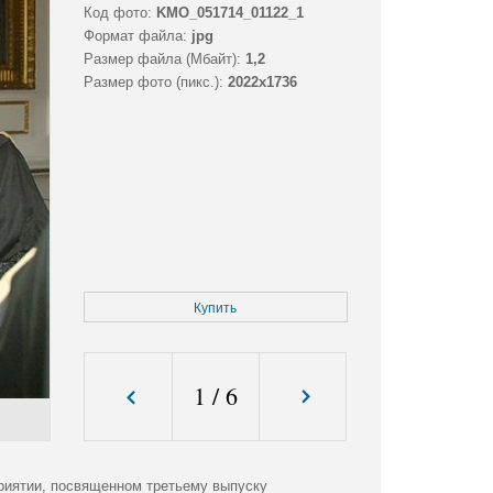
Код фото:
KMO_051714_01122_1
Формат файла:
jpg
Размер файла (Мбайт):
1,2
Размер фото (пикс.):
2022x1736
Купить
1
/
6
риятии, посвященном третьему выпуску