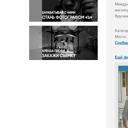
Правосудие
Междун
инстит
Происшествия и конфликты
Вручен
Религия
Светская жизнь
Категор
Спорт
Место:
Экология
Сообщ
Экономика и бизнес
Ещё ф