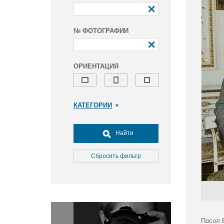
№ ФОТОГРАФИИ
ОРИЕНТАЦИЯ
КАТЕГОРИИ
Армия и ВПК
Досуг, туризм и отдых
Найти
Культура
Медицина
Сбросить фильтр
Наука
Образование
Общество
Окружающая среда
Политика
Посол 