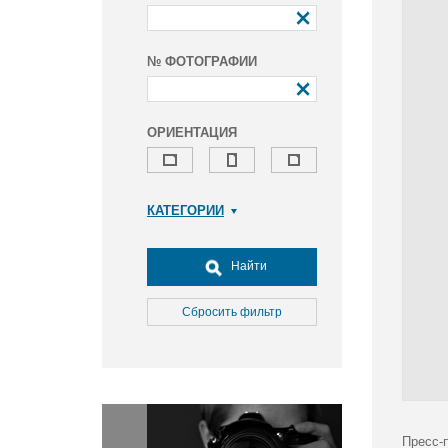
№ ФОТОГРАФИИ
ОРИЕНТАЦИЯ
КАТЕГОРИИ
Армия и ВПК
Досуг, туризм и отдых
Найти
Культура
Медицина
Сбросить фильтр
Наука
Образование
Общество
Окружающая среда
Политика
Пресс-