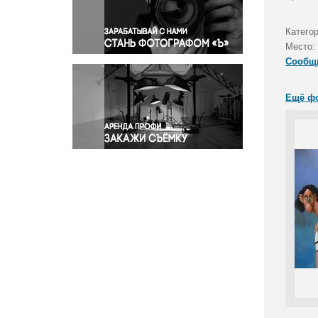
Правосудие
Происшествия и конфликты
Катего
Религия
Место:
Сообщ
Светская жизнь
Спорт
Ещё ф
Экология
Экономика и бизнес