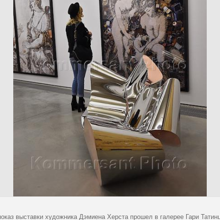
показ выставки художника Дэмиена Херста прошел в галерее Гари Татин