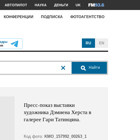
АВТОПИЛОТ
НАУКА
ДЕНЬГИ
UK
КОНФЕРЕНЦИИ
ПОДПИСКА
ФОТОАГЕНТСТВО
RU
EN
Найти
Пресс-показ выставки
художника Дэмиена Херста в
галерее Гари Татинцяна.
Код фото:
KMO_157992_00263_1