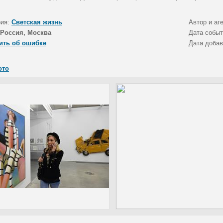
рия:
Светская жизнь
Автор и аг
Россия, Москва
Дата собы
ить об ошибке
Дата доба
ото