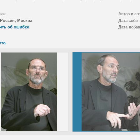
ия:
Автор и аг
Россия, Москва
Дата собы
ить об ошибке
Дата доба
ото