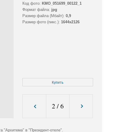
Код фото:
KMO_051699_00122_1
Формат файла:
jpg
Размер файла (Мбайт):
0,9
Размер фото (пикс.):
1644x2126
Купить
2
/
6
а "Архитема" в "Президент-отеле".