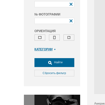
№ ФОТОГРАФИИ
ОРИЕНТАЦИЯ
КАТЕГОРИИ
Армия и ВПК
Досуг, туризм и отдых
Найти
Культура
Медицина
Сбросить фильтр
Наука
Образование
Общество
Окружающая среда
Политика
Америк