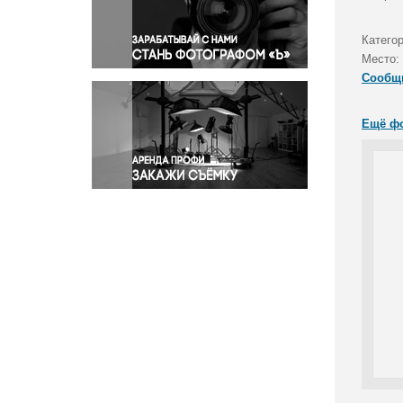
Правосудие
Происшествия и конфликты
Категор
Религия
Место:
Сообщ
Светская жизнь
Спорт
Ещё ф
Экология
Экономика и бизнес