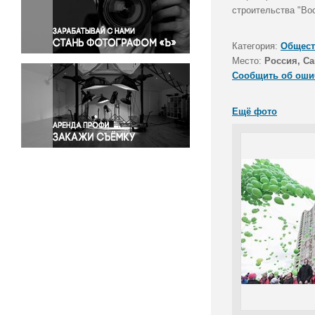
Правосудие
строительства "Во
Происшествия и конфликты
Религия
Категория:
Общест
Место:
Россия, Са
Светская жизнь
Сообщить об оши
Спорт
Экология
Ещё фото
Экономика и бизнес