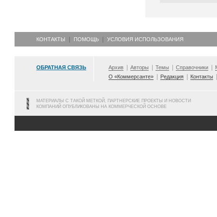
КОНТАКТЫ
ПОМОЩЬ
УСЛОВИЯ ИСПОЛЬЗОВАНИЯ
ОБРАТНАЯ СВЯЗЬ
Архив
Авторы
Темы
Справочники
О «Коммерсанте»
Редакция
Контакты
МАТЕРИАЛЫ С ТАКОЙ МЕТКОЙ, ПАРТНЕРСКИЕ ПРОЕКТЫ И НОВОСТИ
КОМПАНИЙ ОПУБЛИКОВАНЫ НА КОММЕРЧЕСКОЙ ОСНОВЕ