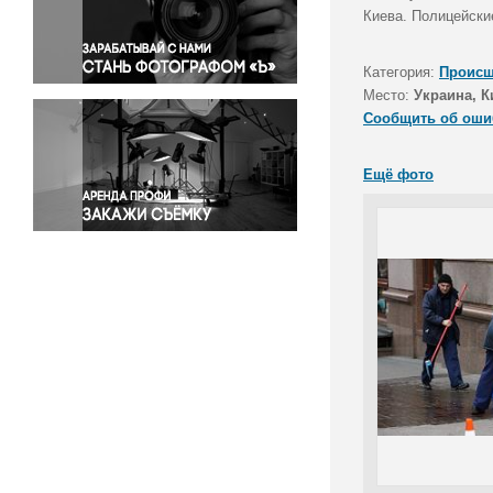
Правосудие
Киева. Полицейски
Происшествия и конфликты
Религия
Категория:
Происш
Место:
Украина, К
Светская жизнь
Сообщить об оши
Спорт
Экология
Ещё фото
Экономика и бизнес