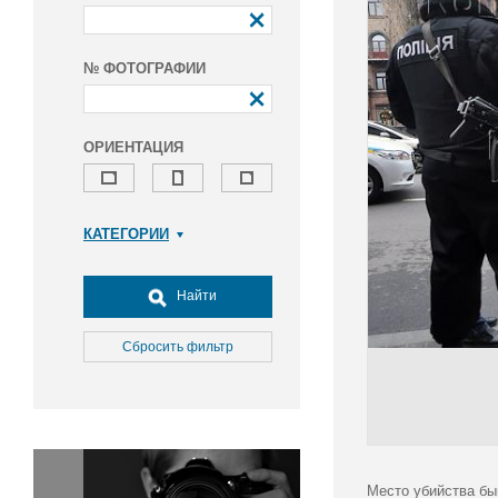
№ ФОТОГРАФИИ
ОРИЕНТАЦИЯ
КАТЕГОРИИ
Армия и ВПК
Досуг, туризм и отдых
Найти
Культура
Медицина
Сбросить фильтр
Наука
Образование
Общество
Окружающая среда
Политика
Место убийства бы