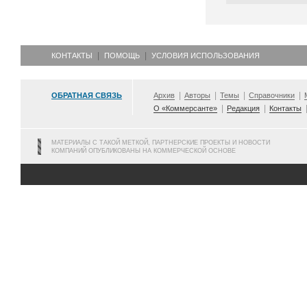
КОНТАКТЫ
ПОМОЩЬ
УСЛОВИЯ ИСПОЛЬЗОВАНИЯ
ОБРАТНАЯ СВЯЗЬ
Архив
Авторы
Темы
Справочники
О «Коммерсанте»
Редакция
Контакты
МАТЕРИАЛЫ С ТАКОЙ МЕТКОЙ, ПАРТНЕРСКИЕ ПРОЕКТЫ И НОВОСТИ
КОМПАНИЙ ОПУБЛИКОВАНЫ НА КОММЕРЧЕСКОЙ ОСНОВЕ