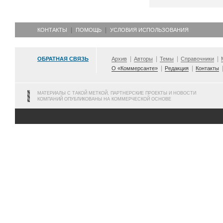
КОНТАКТЫ
ПОМОЩЬ
УСЛОВИЯ ИСПОЛЬЗОВАНИЯ
ОБРАТНАЯ СВЯЗЬ
Архив
Авторы
Темы
Справочники
О «Коммерсанте»
Редакция
Контакты
МАТЕРИАЛЫ С ТАКОЙ МЕТКОЙ, ПАРТНЕРСКИЕ ПРОЕКТЫ И НОВОСТИ
КОМПАНИЙ ОПУБЛИКОВАНЫ НА КОММЕРЧЕСКОЙ ОСНОВЕ