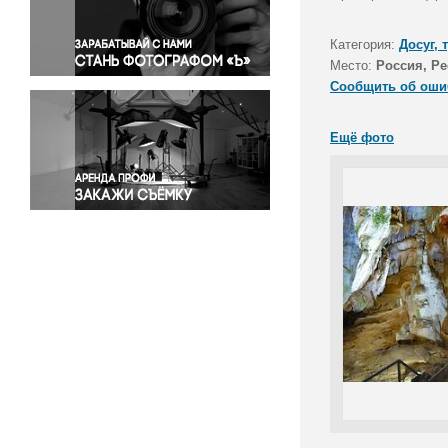
Правосудие
Происшествия и конфликты
Категория:
Досуг, 
Религия
Место:
Россия, Р
Сообщить об оши
Светская жизнь
Спорт
Ещё фото
Экология
Экономика и бизнес