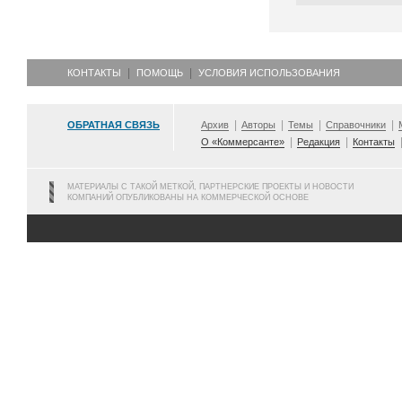
КОНТАКТЫ
ПОМОЩЬ
УСЛОВИЯ ИСПОЛЬЗОВАНИЯ
ОБРАТНАЯ СВЯЗЬ
Архив
Авторы
Темы
Справочники
О «Коммерсанте»
Редакция
Контакты
МАТЕРИАЛЫ С ТАКОЙ МЕТКОЙ, ПАРТНЕРСКИЕ ПРОЕКТЫ И НОВОСТИ
КОМПАНИЙ ОПУБЛИКОВАНЫ НА КОММЕРЧЕСКОЙ ОСНОВЕ