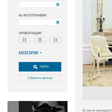
№ ФОТОГРАФИИ
ОРИЕНТАЦИЯ
КАТЕГОРИИ
Армия и ВПК
Досуг, туризм и отдых
Найти
Культура
Медицина
Сбросить фильтр
Наука
Образование
Общество
Окружающая среда
Политика
Встреча президент