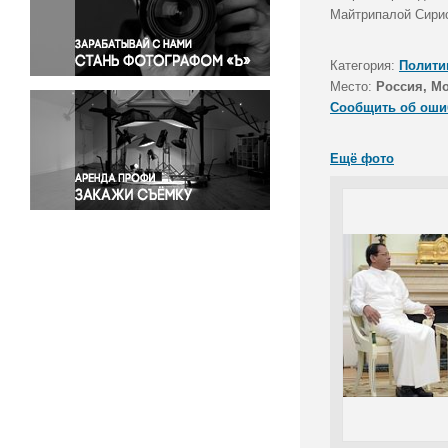
Правосудие
Майтрипалой Сирис
Происшествия и конфликты
Религия
Категория:
Полити
Место:
Россия, М
Светская жизнь
Сообщить об оши
Спорт
Экология
Ещё фото
Экономика и бизнес