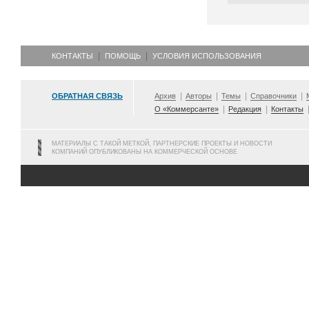
КОНТАКТЫ
ПОМОЩЬ
УСЛОВИЯ ИСПОЛЬЗОВАНИЯ
ОБРАТНАЯ СВЯЗЬ
Архив
Авторы
Темы
Справочники
О «Коммерсанте»
Редакция
Контакты
МАТЕРИАЛЫ С ТАКОЙ МЕТКОЙ, ПАРТНЕРСКИЕ ПРОЕКТЫ И НОВОСТИ
КОМПАНИЙ ОПУБЛИКОВАНЫ НА КОММЕРЧЕСКОЙ ОСНОВЕ