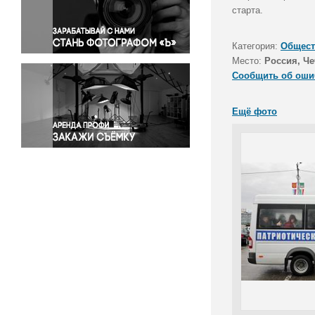
Правосудие
старта.
Происшествия и конфликты
Религия
Категория:
Общест
Место:
Россия, Че
Светская жизнь
Сообщить об оши
Спорт
Экология
Ещё фото
Экономика и бизнес